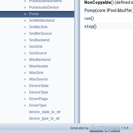
PulseaudioBackend
►
NonCopyable
() (defined 
PulseaudioDevice
►
Pump
(core::IPool &buff
Pump
►
run
()
SndfileBackend
►
stop
()
SndfileSink
►
SndfileSource
►
SoxBackend
►
SoxSink
►
SoxSource
►
WavBackend
►
WavHeader
►
WavSink
►
WavSource
►
DeviceState
►
DeviceType
►
DriverFlags
►
DriverType
►
device_state_to_str
device_type_to_str
driver_type_to_str
Generated by
1.9.8
print_supported