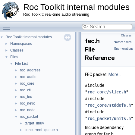
Roc Toolkit internal modules
Roc Toolkit: real-time audio streaming
Toggle main menu visibility
Classes
|
Roc Toolkit internal modules
▼
fec.h
Namespaces
|
Namespaces
►
File
Enumerations
Classes
►
Reference
Files
▼
File List
▼
roc_address
►
FEC packet.
More...
roc_audio
►
roc_core
►
#include
roc_ctl
►
"
roc_core/slice.h
"
roc_fec
►
#include
roc_netio
►
"
roc_core/stddefs.h
"
roc_node
►
#include
roc_packet
▼
"
roc_packet/units.h
"
target_libuv
►
Include dependency
concurrent_queue.h
►
graph for fec.h: