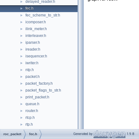
delayed_reader.h
►
fec.h
►
fec_scheme_to_str.h
►
icomposer.h
►
ilink_meter.h
►
interleaver.h
►
iparser.h
►
ireader.h
►
isequencer.h
►
iwriter.h
►
ntp.h
►
packet.h
►
packet_factory.h
►
packet_flags_to_str.h
►
print_packet.h
►
queue.h
►
router.h
►
rtcp.h
►
rtp.h
►
shipper.h
►
Generated by
1.9.8
roc_packet
fec.h
sorted_queue.h
►