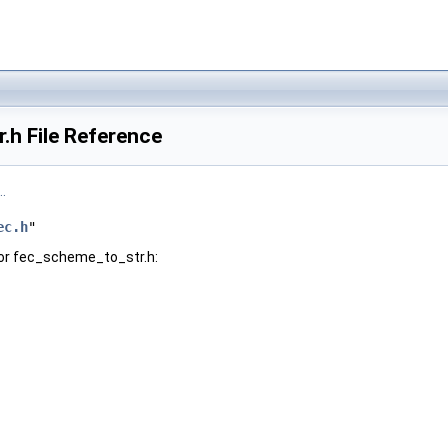
.h File Reference
.
ec.h
"
or fec_scheme_to_str.h: