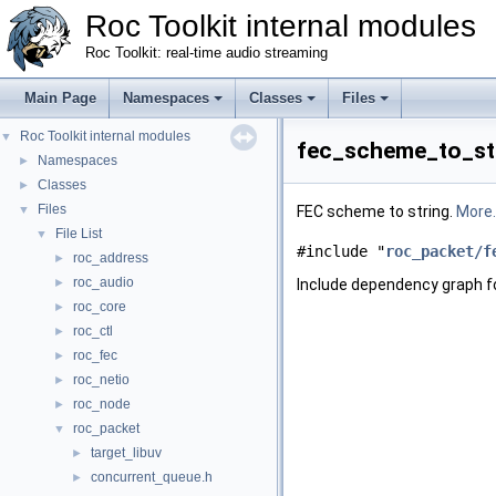
Roc Toolkit internal modules
Roc Toolkit: real-time audio streaming
Main Page
Namespaces
Classes
Files
Roc Toolkit internal modules
▼
fec_scheme_to_str
Namespaces
►
Classes
►
Files
▼
FEC scheme to string.
More..
File List
▼
#include "
roc_packet/f
roc_address
►
roc_audio
►
Include dependency graph f
roc_core
►
roc_ctl
►
roc_fec
►
roc_netio
►
roc_node
►
roc_packet
▼
target_libuv
►
concurrent_queue.h
►