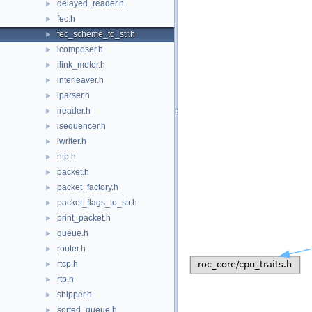
delayed_reader.h
►
fec.h
►
fec_scheme_to_str.h
►
icomposer.h
►
ilink_meter.h
►
interleaver.h
►
iparser.h
►
ireader.h
►
isequencer.h
►
iwriter.h
►
ntp.h
►
packet.h
►
packet_factory.h
►
packet_flags_to_str.h
►
print_packet.h
►
queue.h
►
router.h
►
rtcp.h
►
rtp.h
►
shipper.h
►
sorted_queue.h
►