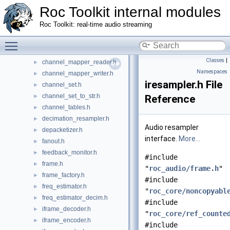
target_speexdsp
►
Roc Toolkit internal modules
builtin_resampler.h
►
Roc Toolkit: real-time audio streaming
channel_defs.h
►
channel_mapper.h
Toggle main menu visibility
►
channel_mapper_matrix.h
►
Classes
|
channel_mapper_reader.h
►
Namespaces
channel_mapper_writer.h
►
iresampler.h File
channel_set.h
►
channel_set_to_str.h
►
Reference
channel_tables.h
►
decimation_resampler.h
►
Audio resampler
depacketizer.h
►
interface.
More...
fanout.h
►
feedback_monitor.h
►
#include
frame.h
►
"
roc_audio/frame.h
"
frame_factory.h
►
#include
freq_estimator.h
►
"
roc_core/noncopyabl
freq_estimator_decim.h
►
#include
iframe_decoder.h
►
"
roc_core/ref_counte
iframe_encoder.h
►
#include