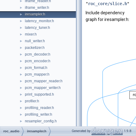
iframe_reader.h
►
"
roc_core/slice.h
"
iframe_writer.h
►
Include dependency
iresampler.h
►
graph for iresampler.h:
latency_monitor.h
►
latency_tuner.h
►
mixer.h
►
null_writer.h
►
packetizer.h
►
pcm_decoder.h
►
pcm_encoder.h
►
pcm_format.h
►
pcm_mapper.h
►
pcm_mapper_reader.h
►
pcm_mapper_writer.h
►
print_supported.h
►
profiler.h
►
profiling_reader.h
►
profiling_writer.h
►
resampler_config.h
►
resampler_map.h
►
Generated by
1.9.8
roc_audio
iresampler.h
resampler_reader.h
►