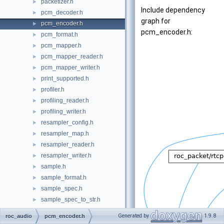
packetizer.h
►
Include dependency
pcm_decoder.h
►
graph for
pcm_encoder.h
►
pcm_encoder.h:
pcm_format.h
►
pcm_mapper.h
►
pcm_mapper_reader.h
►
pcm_mapper_writer.h
►
print_supported.h
►
profiler.h
►
profiling_reader.h
►
profiling_writer.h
►
resampler_config.h
►
resampler_map.h
►
resampler_reader.h
►
resampler_writer.h
►
sample.h
►
sample_format.h
►
sample_spec.h
►
sample_spec_to_str.h
►
watchdog.h
►
Generated by
1.9.8
roc_audio
pcm_encoder.h
roc_core
►