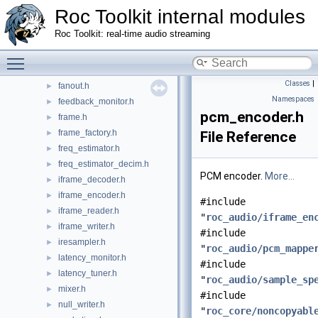
channel_set.h
►
Roc Toolkit internal modules
channel_set_to_str.h
►
Roc Toolkit: real-time audio streaming
channel_tables.h
►
decimation_resampler.h
Toggle main menu visibility
►
depacketizer.h
►
Classes
|
fanout.h
►
Namespaces
feedback_monitor.h
►
pcm_encoder.h
frame.h
►
frame_factory.h
►
File Reference
freq_estimator.h
►
freq_estimator_decim.h
►
PCM encoder.
More...
iframe_decoder.h
►
iframe_encoder.h
►
#include
iframe_reader.h
►
"
roc_audio/iframe_en
iframe_writer.h
►
#include
iresampler.h
►
"
roc_audio/pcm_mappe
latency_monitor.h
►
#include
latency_tuner.h
►
"
roc_audio/sample_sp
mixer.h
►
#include
null_writer.h
►
"
roc_core/noncopyabl