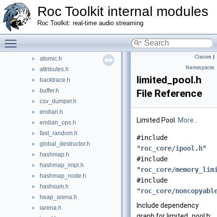
target_posix_pc
►
Roc Toolkit internal modules
align_ops.h
►
Roc Toolkit: real-time audio streaming
aligned_storage.h
►
allocation_policy.h
Toggle main menu visibility
►
array.h
►
Classes
|
atomic.h
►
Namespaces
attributes.h
►
limited_pool.h
backtrace.h
►
buffer.h
►
File Reference
csv_dumper.h
►
endian.h
►
Limited Pool.
More...
endian_ops.h
►
fast_random.h
►
#include
global_destructor.h
►
"
roc_core/ipool.h
"
hashmap.h
►
#include
hashmap_impl.h
►
"
roc_core/memory_lim
hashmap_node.h
►
#include
hashsum.h
►
"
roc_core/noncopyabl
heap_arena.h
►
Include dependency
iarena.h
►
graph for limited_pool.h: