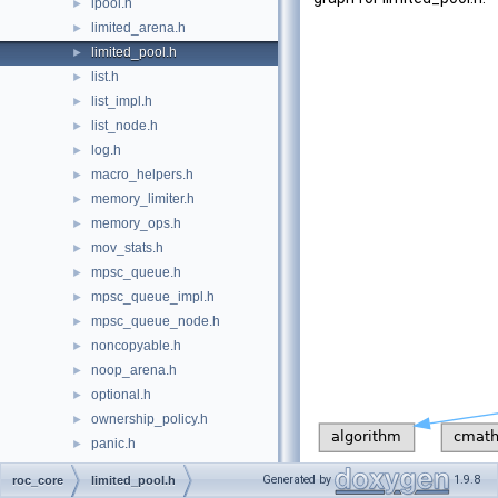
ipool.h
►
limited_arena.h
►
limited_pool.h
►
list.h
►
list_impl.h
►
list_node.h
►
log.h
►
macro_helpers.h
►
memory_limiter.h
►
memory_ops.h
►
mov_stats.h
►
mpsc_queue.h
►
mpsc_queue_impl.h
►
mpsc_queue_node.h
►
noncopyable.h
►
noop_arena.h
►
optional.h
►
ownership_policy.h
►
panic.h
►
parse_units.h
►
Generated by
1.9.8
roc_core
limited_pool.h
Go to the source code
print_memory.h
►