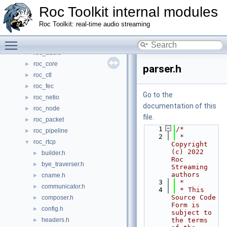
Roc Toolkit internal modules
Classes
►
Files
▼
Roc Toolkit: real-time audio streaming
File List
▼
Toggle main menu visibility
roc_address
►
roc_audio
►
roc_core
►
parser.h
roc_ctl
►
roc_fec
►
Go to the
roc_netio
►
documentation of this
roc_node
►
file.
roc_packet
►
    1
/*
roc_pipeline
►
    2
 * 
roc_rtcp
▼
Copyright 
(c) 2022 
builder.h
►
Roc 
bye_traverser.h
►
Streaming 
authors
cname.h
►
    3
 *
communicator.h
►
    4
 * This 
Source Code 
composer.h
►
Form is 
config.h
►
subject to 
headers.h
the terms 
►