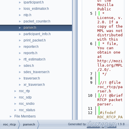
of the 
iparticipant.h
►
Mozilla 
loss_estimator.h
►
Public
    5
 * 
ntp.h
►
License, v. 
packet_counter.h
►
2.0. If a 
copy of the 
parser.h
►
MPL was not 
participant_info.h
►
distributed 
with this
print_packet.h
►
    6
 * file, 
reporter.h
►
You can 
obtain one 
reports.h
►
at 
rtt_estimator.h
►
http://mozi
lla.org/MPL
sdes.h
►
/2.0/.
sdes_traverser.h
►
    7
 */
    8
traverser.h
►
    9
//! @file 
xr_traverser.h
►
roc_rtcp/pa
roc_rtp
rser.h
►
   10
//! @brief 
roc_sdp
►
RTCP packet 
roc_sndio
►
parser.
   11
roc_status
►
   12
#ifndef 
File Members
►
ROC_RTCP_PA
RSER_H_
Generated by
1.9.8
roc_rtcp
parser.h
   13
#define 