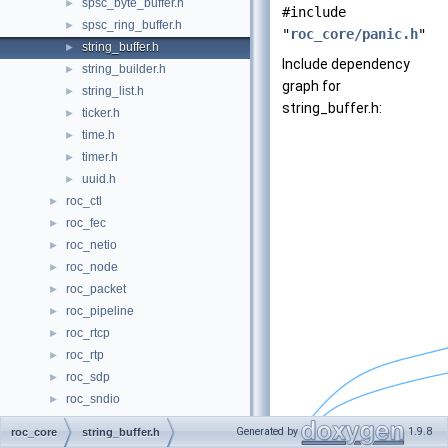
spsc_byte_buffer.h
►
#include
spsc_ring_buffer.h
►
"
roc_core/panic.h
"
string_buffer.h
►
Include dependency
string_builder.h
►
graph for
string_list.h
►
string_buffer.h:
ticker.h
►
time.h
►
timer.h
►
uuid.h
►
roc_ctl
►
roc_fec
►
roc_netio
►
roc_node
►
roc_packet
►
roc_pipeline
►
roc_rtcp
►
roc_rtp
►
roc_sdp
►
roc_sndio
►
roc_status
►
Generated by
1.9.8
roc_core
string_buffer.h
File Members
►