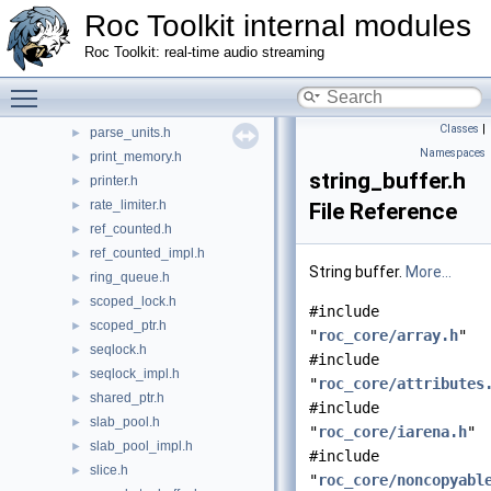
noncopyable.h
►
Roc Toolkit internal modules
noop_arena.h
►
Roc Toolkit: real-time audio streaming
optional.h
►
ownership_policy.h
Toggle main menu visibility
►
panic.h
►
Classes
|
parse_units.h
►
Namespaces
print_memory.h
►
string_buffer.h
printer.h
►
rate_limiter.h
►
File Reference
ref_counted.h
►
ref_counted_impl.h
►
String buffer.
More...
ring_queue.h
►
scoped_lock.h
►
#include
scoped_ptr.h
►
"
roc_core/array.h
"
seqlock.h
►
#include
seqlock_impl.h
►
"
roc_core/attributes
shared_ptr.h
►
#include
slab_pool.h
►
"
roc_core/iarena.h
"
slab_pool_impl.h
►
#include
slice.h
►
"
roc_core/noncopyabl