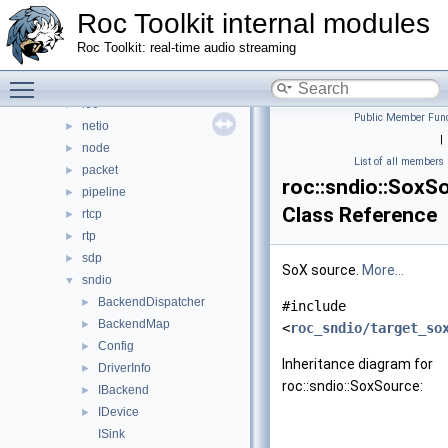
Roc Toolkit internal modules
address
►
audio
►
Roc Toolkit: real-time audio streaming
core
►
Toggle main menu visibility
ctl
►
fec
►
Public Member Func
netio
►
|
node
►
List of all members
packet
►
roc::sndio::SoxS
pipeline
►
Class Reference
rtcp
►
rtp
►
sdp
►
SoX source.
More...
sndio
▼
BackendDispatcher
►
#include
BackendMap
►
<
roc_sndio/target_so
Config
►
Inheritance diagram for
DriverInfo
►
roc::sndio::SoxSource:
IBackend
►
IDevice
►
ISink