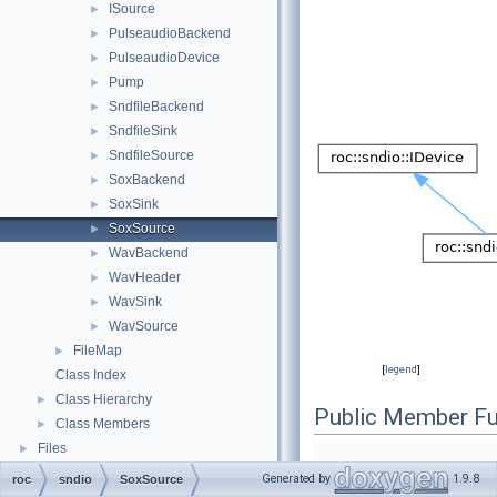
ISource
►
PulseaudioBackend
►
PulseaudioDevice
►
Pump
►
SndfileBackend
►
SndfileSink
►
SndfileSource
►
SoxBackend
►
SoxSink
►
SoxSource
►
WavBackend
►
WavHeader
►
WavSink
►
WavSource
►
FileMap
►
[
legend
]
Class Index
Class Hierarchy
►
Public Member Fu
Class Members
►
Files
►
Generated by
1.9.8
roc
sndio
SoxSource