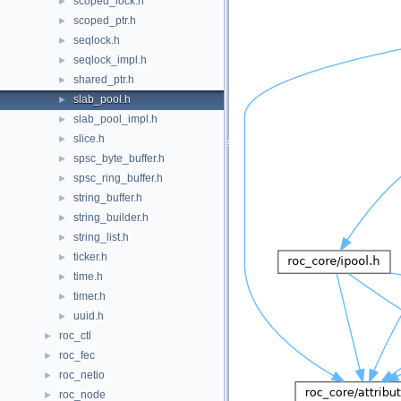
scoped_lock.h
►
scoped_ptr.h
►
seqlock.h
►
seqlock_impl.h
►
shared_ptr.h
►
slab_pool.h
►
slab_pool_impl.h
►
slice.h
►
spsc_byte_buffer.h
►
spsc_ring_buffer.h
►
string_buffer.h
►
string_builder.h
►
string_list.h
►
ticker.h
►
time.h
►
timer.h
►
uuid.h
►
roc_ctl
►
roc_fec
►
roc_netio
►
roc_node
►