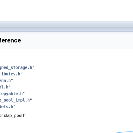
eference
gned_storage.h
"
ributes.h
"
ena.h
"
ol.h
"
copyable.h
"
b_pool_impl.h
"
defs.h
"
r slab_pool.h: