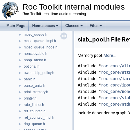
log.h
►
Roc Toolkit internal modules
macro_helpers.h
►
Roc Toolkit: real-time audio streaming
memory_limiter.h
►
memory_ops.h
►
Main Page
Namespaces
Classes
Files
mov_stats.h
►
mpsc_queue.h
►
slab_pool.h File R
mpsc_queue_impl.h
►
mpsc_queue_node.h
►
noncopyable.h
►
Memory pool.
More...
noop_arena.h
►
#include "
roc_core/ali
optional.h
►
#include "
roc_core/att
ownership_policy.h
►
#include "
roc_core/iar
panic.h
►
#include "
roc_core/ipo
parse_units.h
►
#include "
roc_core/non
print_memory.h
►
#include "
roc_core/sla
printer.h
►
#include "
roc_core/std
rate_limiter.h
►
ref_counted.h
►
Include dependency graph fo
ref_counted_impl.h
►
ring_queue.h
►