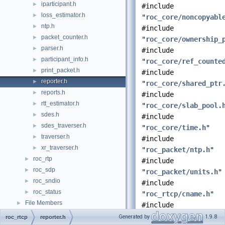
iparticipant.h
►
#include
loss_estimator.h
►
"
roc_core/noncopyabl
ntp.h
►
#include
packet_counter.h
►
"
roc_core/ownership_
parser.h
►
#include
participant_info.h
►
"
roc_core/ref_counte
print_packet.h
►
#include
reporter.h
►
"
roc_core/shared_ptr
reports.h
►
#include
rtt_estimator.h
►
"
roc_core/slab_pool.
sdes.h
►
#include
sdes_traverser.h
►
"
roc_core/time.h
"
traverser.h
►
#include
xr_traverser.h
►
"
roc_packet/ntp.h
"
roc_rtp
►
#include
roc_sdp
►
"
roc_packet/units.h
"
roc_sndio
►
#include
roc_status
►
"
roc_rtcp/cname.h
"
File Members
►
#include
"
roc_rtcp/config.h
"
Generated by
1.9.8
roc_rtcp
reporter.h