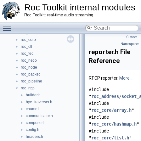
Roc Toolkit internal modules
Classes
►
Files
▼
Roc Toolkit: real-time audio streaming
File List
▼
Toggle main menu visibility
roc_address
►
roc_audio
►
Classes
|
roc_core
►
Namespaces
roc_ctl
►
reporter.h File
roc_fec
►
Reference
roc_netio
►
roc_node
►
roc_packet
►
RTCP reporter.
More...
roc_pipeline
►
roc_rtcp
▼
#include
builder.h
►
"
roc_address/socket_
bye_traverser.h
►
#include
cname.h
►
"
roc_core/array.h
"
communicator.h
►
#include
composer.h
►
"
roc_core/hashmap.h
"
config.h
►
#include
headers.h
►
"
roc_core/list.h
"