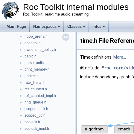
mov_stats.h
►
Roc Toolkit internal modules
mpsc_queue.h
►
Roc Toolkit: real-time audio streaming
mpsc_queue_impl.h
►
mpsc_queue_node.h
►
Main Page
Namespaces
Classes
Files
noncopyable.h
►
noop_arena.h
►
time.h File Referen
optional.h
►
ownership_policy.h
►
panic.h
►
Time definitions.
More...
parse_units.h
►
#include "
roc_core/std
print_memory.h
►
printer.h
►
Include dependency graph fo
rate_limiter.h
►
ref_counted.h
►
ref_counted_impl.h
►
ring_queue.h
►
scoped_lock.h
►
scoped_ptr.h
►
seqlock.h
►
seqlock_impl.h
►