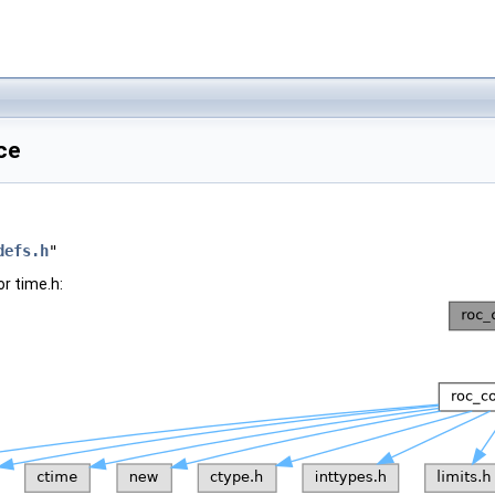
ce
defs.h
"
r time.h: