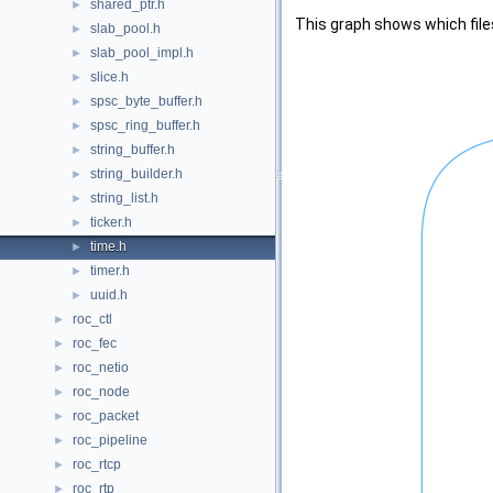
shared_ptr.h
►
This graph shows which files d
slab_pool.h
►
slab_pool_impl.h
►
slice.h
►
spsc_byte_buffer.h
►
spsc_ring_buffer.h
►
string_buffer.h
►
string_builder.h
►
string_list.h
►
ticker.h
►
time.h
►
timer.h
►
uuid.h
►
roc_ctl
►
roc_fec
►
roc_netio
►
roc_node
►
roc_packet
►
roc_pipeline
►
roc_rtcp
►
roc_rtp
►